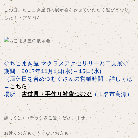
この度、ちこまき屋初の展示会をさせていただく運びとなりま
した！ヽ(*´∀`*)ﾉ
◇ちこまき屋 マクラメアクセサリーと干支展◇
期間 2017年11月1日(水)～15日(水)
（店休日を含めつむぐさんの営業時間。詳しくは
→
こちら
）
場所
古道具・手作り雑貨つむぐ
（玉名市高瀬）
詳しくは↑↑↑チラシをご覧くださいませ。
お近くの方もそうでないお方も・・・